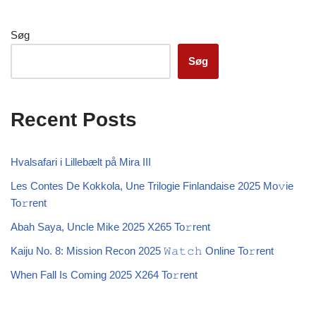
Søg
Søg
Recent Posts
Hvalsafari i Lillebælt på Mira III
Les Contes De Kokkola, Une Trilogie Finlandaise 2025 Mo𝚟ie
To𝚛rent
Abah Saya, Uncle Mike 2025 X265 To𝚛rent
Kaiju No. 8: Mission Recon 2025 𝚆𝚊𝚝𝚌𝚑 Online To𝚛rent
When Fall Is Coming 2025 X264 To𝚛rent