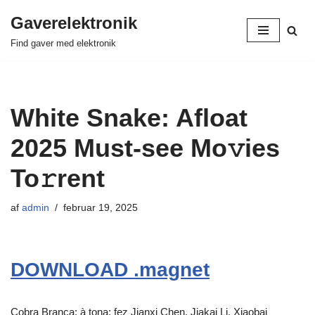
Gaverelektronik
Spring
Find gaver med elektronik
til
indhold
White Snake: Afloat
2025 Must-see Mo𝚟ies
To𝚛rent
af
admin
februar 19, 2025
DOWNLOAD .magnet
Cobra Branca: à tona: fez Jianxi Chen, Jiakai Li. Xiaobai