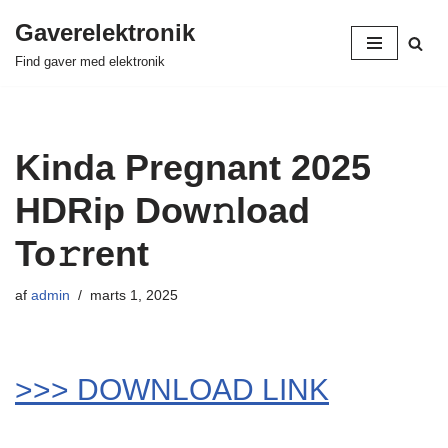
Gaverelektronik
Spring
Find gaver med elektronik
til
indhold
Kinda Pregnant 2025
HDRip Dow𝚗load
To𝚛rent
af
admin
marts 1, 2025
>>> DOWNLOAD LINK