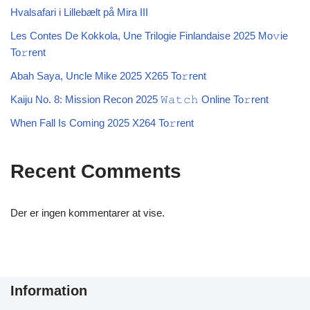
Hvalsafari i Lillebælt på Mira III
Les Contes De Kokkola, Une Trilogie Finlandaise 2025 Mo𝚟ie
To𝚛rent
Abah Saya, Uncle Mike 2025 X265 To𝚛rent
Kaiju No. 8: Mission Recon 2025 𝚆𝚊𝚝𝚌𝚑 Online To𝚛rent
When Fall Is Coming 2025 X264 To𝚛rent
Recent Comments
Der er ingen kommentarer at vise.
Information